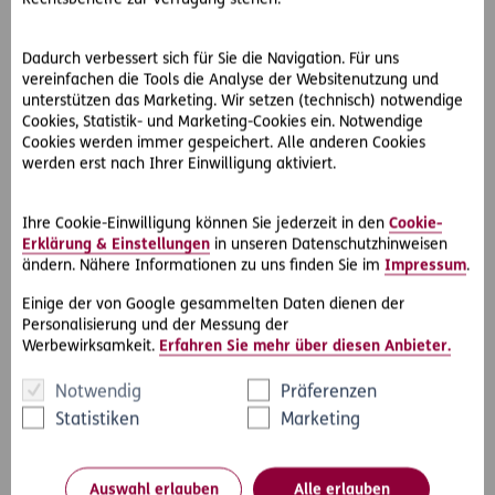
Hilfswerk:
Unterstützung und fachkundige Hilfe für
Familien in schwierigen und außergewöhnlichen
Lebenssituationen durch rasche Krisenintervention
Dadurch verbessert sich für Sie die Navigation. Für uns
vereinfachen die Tools die Analyse der Websitenutzung und
im Notfall oder Hilfestellungen bei der
unterstützen das Marketing. Wir setzen (technisch) notwendige
Selbstorganisation der Familie
Cookies, Statistik- und Marketing-Cookies ein. Notwendige
Rotes Kreuz:
Bildungs-Unterstützung von Kindern
Cookies werden immer gespeichert. Alle anderen Cookies
werden erst nach Ihrer Einwilligung aktiviert.
und Jugendlichen aus sozial benachteiligten
Familien vor Ort, online, telefonisch und während
der Ferienzeiten, damit sie den Anschluss schaffen
Ihre Cookie-Einwilligung können Sie jederzeit in den
Cookie-
und die Chance auf Bildung haben
Erklärung & Einstellungen
in unseren Datenschutzhinweisen
ändern. Nähere Informationen zu uns finden Sie im
Impressum
.
Samariterbund:
Hilfe für kranke Kinder in Not, die
Einige der von Google gesammelten Daten dienen der
sonst durch das soziale Netz fallen
Personalisierung und der Messung der
Volkshilfe:
Unterstützung von armutsbetroffenen
Werbewirksamkeit.
Erfahren Sie mehr über diesen Anbieter.
Kindern in Österreich
Notwendig
Präferenzen
Statistiken
Marketing
Spendenaktion 06. 04. 2021 bis 31. 07. 2021!
Auswahl erlauben
Alle erlauben