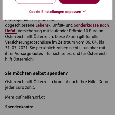
Sie sorgen vor – ERGO hilft Österreich hilft
Österreich!
Cookie Einstellungen anpassen
ERGO spendet für jede neu
abgeschlossene
Lebens-
, Unfall- und
Sonderklasse nach
Unfall
Versicherung mit laufender Prämie 10 Euro an
Österreich hilft Österreich. Diese Aktion gilt für alle
Versicherungsabschlüsse im Zeitraum vom 06. 04. bis
31. 07. 2021. Sie persönlich zahlen nichts, tun aber mit
ihrer Vorsorge Gutes – für sich selbst und für Österreich
hilft Österreich!
Sie möchten selbst spenden?
Österreich hilft Österreich braucht auch Ihre Hilfe. Denn
jeder Euro zählt.
Mehr auf helfen.orf.at
Spendenkonto: