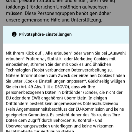
sozial prekären Situationen und Kinder, die in wenig
(bildungs-) förderlichen Umständen aufwachsen
müssen. Diese Personengruppen benötigen daher
unsere gemeinsame Hilfe und Unterstützung.
Aus diesem Anlass wurde die landesweite Initiative
Privatsphäre-Einstellungen
„Österreich hilft Österreich“ von sechs führenden
Hilfsorganisationen (Caritas, Diakonie, Hilfswerk, Rotes
Kreuz, Volkshilfe und Samariterbund) gemeinsam mit
Mit Ihrem Klick auf „ Alle erlauben“ oder wenn Sie bei „Auswahl
dem ORF ins Leben gerufen. Ziel dieser Initiative ist es,
erlauben“ Präferenz-, Statistik- oder Marketing-Cookies mit
jene Menschen, die sich aufgrund der Corona Krise in
einbeziehen, stimmen Sie der mit Cookies und ähnlichen
einer Notlage befinden, durch Spenden abzusichern und
Technologien (Tools) verbundenen Datenverarbeitung zu.
Nähere Informationen zum Zweck der einzelnen Cookies finden
finanziell zu unterstützen.
Sie unter „Cookie Einstelllungen anpassen“. Gleichzeitig willigen
Sie ein (Art. 49 Abs. 1 lit a DSGVO), dass wir Ihre
Die Projekte von Österreich hilft Österreich
personenbezogenen Daten in Drittländer (Länder, die nicht der
EU oder dem EWR angehören) übermitteln. In einigen
Drittländern besteht kein angemessenes Datenschutzniveau
Caritas:
Unterstützung von Alleinerzieher/innen
(kein Angemessenheitsbeschluss der EU-Kommission und keine
zwischen Jobverlust und Kinderbetreuung
geeigneten Garantien). Es besteht daher das Risiko, dass Ihre
Diakonie:
Virtuelle Lernhilfe für Kinder im
Daten dem Zugriff durch Behörden zu Kontroll- und
Überwachungszwecken unterliegen und keine wirksamen
Homeschooling
Rechtsbehelfe zur Verfügung stehen.