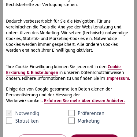
Rechtsbehelfe zur Verfügung stehen.
Eine Beschreibung der wichtigsten nachteiligen
Nachhaltigkeitsauswirkungen und aller in diesem
Zusammenhang stehenden Maßnahmen.
Dadurch verbessert sich für Sie die Navigation. Für uns
vereinfachen die Tools die Analyse der Websitenutzung und
unterstützen das Marketing. Wir setzen (technisch) notwendige
Informationen über nachteilige
Cookies, Statistik- und Marketing-Cookies ein. Notwendige
Nachhaltigkeitsauswirkungen
Cookies werden immer gespeichert. Alle anderen Cookies
werden erst nach Ihrer Einwilligung aktiviert.
Vergütungspolitik
Ihre Cookie-Einwilligung können Sie jederzeit in den
Cookie-
Erklärung & Einstellungen
in unseren Datenschutzhinweisen
Als Tochterunternehmen der ERGO Versicherung AG
ändern. Nähere Informationen zu uns finden Sie im
Impressum
.
entspricht die Vergütungspolitik der ERGO
Vorsorgemanagement GmbH den Grundsätzen der ERGO
Einige der von Google gesammelten Daten dienen der
Versicherung AG. Nähere Informationen hierzu finden Sie
Personalisierung und der Messung der
unter folgendem Link:
Werbewirksamkeit.
Erfahren Sie mehr über diesen Anbieter.
Notwendig
Präferenzen
Information zur Vergütungspolitik
Statistiken
Marketing