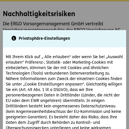
Inhaltsbereich
Nachhaltigkeitsrisiken
Die ERGO Vorsorgemanagement GmbH vertreibt
Versicherungsanlageprodukte der ERGO Versicherung AG.
Im Rahmen dieser Beratungstätigkeit verweisen wir daher
Privatsphäre-Einstellungen
auf die Strategien zur Einbeziehung von
Nachhaltigkeitsrisiken der ERGO Versicherung AG und
berücksichtigen in unserem Beratungsprozess auch die
Mit Ihrem Klick auf „ Alle erlauben“ oder wenn Sie bei „Auswahl
wichtigsten nachteiligen Nachhaltigkeitsauswirkungen von
erlauben“ Präferenz-, Statistik- oder Marketing-Cookies mit
einbeziehen, stimmen Sie der mit Cookies und ähnlichen
Investitionsentscheidungen der ERGO Versicherung AG.
Technologien (Tools) verbundenen Datenverarbeitung zu.
Nähere Informationen hierzu finden Sie unter folgendem
Nähere Informationen zum Zweck der einzelnen Cookies finden
Link:
Sie unter „Cookie Einstelllungen anpassen“. Gleichzeitig willigen
Sie ein (Art. 49 Abs. 1 lit a DSGVO), dass wir Ihre
personenbezogenen Daten in Drittländer (Länder, die nicht der
Strategie für den Umgang mit Nachhaltigkeitsrisiken
EU oder dem EWR angehören) übermitteln. In einigen
Drittländern besteht kein angemessenes Datenschutzniveau
(kein Angemessenheitsbeschluss der EU-Kommission und keine
Nachteilige Auswirkungen auf
geeigneten Garantien). Es besteht daher das Risiko, dass Ihre
Daten dem Zugriff durch Behörden zu Kontroll- und
Nachhaltigkeitsfaktoren
Überwachungszwecken unterliegen und keine wirksamen