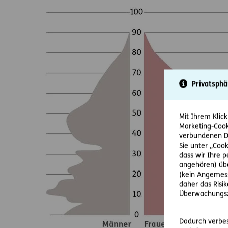
Privatsphä
Mit Ihrem Klick
Marketing-Cook
verbundenen Da
Sie unter „Cook
dass wir Ihre 
angehören) übe
(kein Angemess
daher das Risi
Überwachungsz
Dadurch verbess