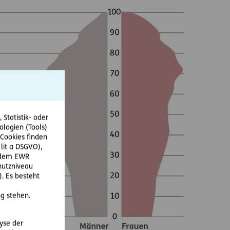
Statistik- oder
ologien (Tools)
Cookies finden
 lit a DSGVO),
r dem EWR
hutzniveau
. Es besteht
g stehen.
lyse der