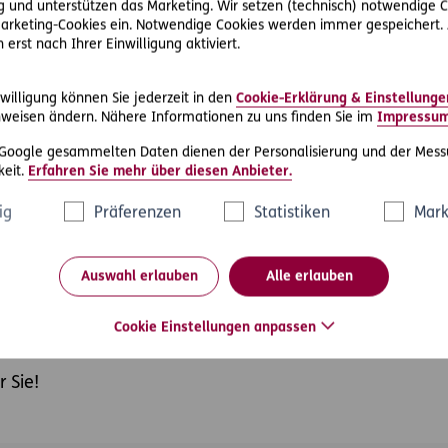
 und unterstützen das Marketing. Wir setzen (technisch) notwendige C
 Marketing-Cookies ein. Notwendige Cookies werden immer gespeichert.
erst nach Ihrer Einwilligung aktiviert.
willigung können Sie jederzeit in den
Cookie-Erklärung & Einstellunge
weisen ändern. Nähere Informationen zu uns finden Sie im
Impressu
 Google gesammelten Daten dienen der Personalisierung und der Mess
eit.
Erfahren Sie mehr über diesen Anbieter.
rspension
ig
Präferenzen
Statistiken
Mark
rreich das Fundament der Vorsorge für das Alter. Vor allem aus
erden die betriebliche sowie die private Vorsorge noch mehr
Auswahl erlauben
Alle erlauben
tenziell und beim Thema Altersvorsorge gibt es großen Handl
tet aber immer weniger. So ergibt sich eine Versorgungslücke,
Cookie Einstellungen anpassen
 Sie!