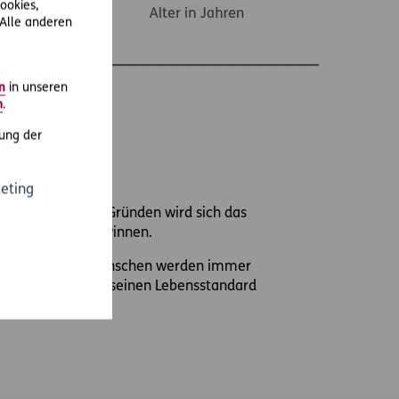
ookies,
 Alle anderen
n
in unseren
m
.
ung der
eting
 demographischen Gründen wird sich das
 an Bedeutung gewinnen.
ungsbedarf. Die Menschen werden immer
 wenn man im Alter seinen Lebensstandard