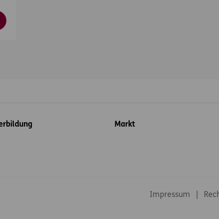
erbildung
Markt
Footer-Links
Impressum
Rech