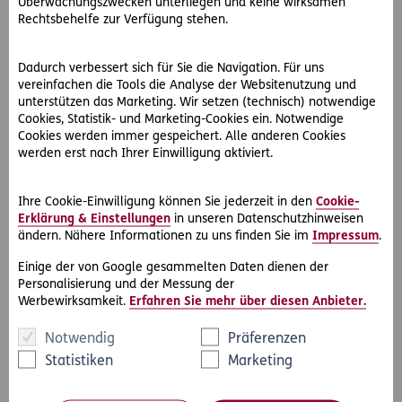
Überwachungszwecken unterliegen und keine wirksamen
Rechtsbehelfe zur Verfügung stehen.
2018-11-30
Wir sind 100. Wir sind Musiker.
Dadurch verbessert sich für Sie die Navigation. Für uns
Wir werden immer älter. Dadurch haben wir mehr Zeit, um
vereinfachen die Tools die Analyse der Websitenutzung und
unsere Träume zu verwirklichen. Wir sind mit Louie Austen
unterstützen das Marketing. Wir setzen (technisch) notwendige
(72) und Alex Hackl (28) im Rahmen…
Cookies, Statistik- und Marketing-Cookies ein. Notwendige
Cookies werden immer gespeichert. Alle anderen Cookies
werden erst nach Ihrer Einwilligung aktiviert.
Ihre Cookie-Einwilligung können Sie jederzeit in den
Cookie-
Erklärung & Einstellungen
in unseren Datenschutzhinweisen
ändern. Nähere Informationen zu uns finden Sie im
Impressum
.
Einige der von Google gesammelten Daten dienen der
Personalisierung und der Messung der
Werbewirksamkeit.
Erfahren Sie mehr über diesen Anbieter.
Notwendig
Präferenzen
Statistiken
Marketing