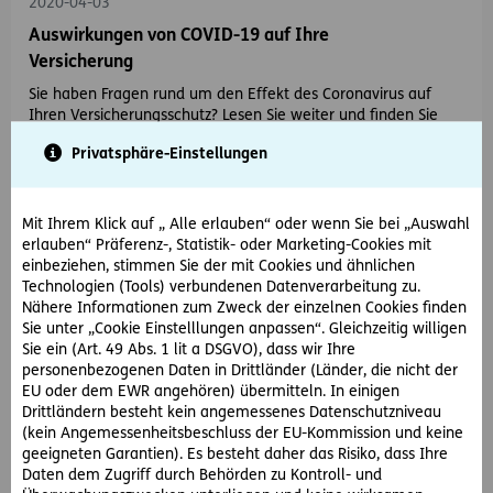
2020-04-03
Auswirkungen von COVID-19 auf Ihre
Versicherung
Sie haben Fragen rund um den Effekt des Coronavirus auf
Ihren Versicherungsschutz? Lesen Sie weiter und finden Sie
alle Infos rund um COVID-19 und…
Privatsphäre-Einstellungen
Mit Ihrem Klick auf „ Alle erlauben“ oder wenn Sie bei „Auswahl
erlauben“ Präferenz-, Statistik- oder Marketing-Cookies mit
einbeziehen, stimmen Sie der mit Cookies und ähnlichen
Technologien (Tools) verbundenen Datenverarbeitung zu.
Nähere Informationen zum Zweck der einzelnen Cookies finden
Sie unter „Cookie Einstelllungen anpassen“. Gleichzeitig willigen
Sie ein (Art. 49 Abs. 1 lit a DSGVO), dass wir Ihre
personenbezogenen Daten in Drittländer (Länder, die nicht der
EU oder dem EWR angehören) übermitteln. In einigen
Drittländern besteht kein angemessenes Datenschutzniveau
(kein Angemessenheitsbeschluss der EU-Kommission und keine
geeigneten Garantien). Es besteht daher das Risiko, dass Ihre
Daten dem Zugriff durch Behörden zu Kontroll- und