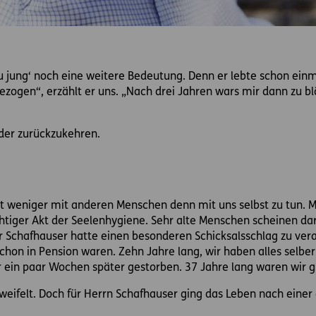
u jung‘ noch eine weitere Bedeutung. Denn er lebte schon ein
ezogen“, erzählt er uns. „Nach drei Jahren wars mir dann zu blö
der zurückzukehren.
at weniger mit anderen Menschen denn mit uns selbst zu tun. M
htiger Akt der Seelenhygiene. Sehr alte Menschen scheinen dar
 Schafhauser hatte einen besonderen Schicksalsschlag zu ver
chon in Pension waren. Zehn Jahre lang, wir haben alles selber
ur ein paar Wochen später gestorben. 37 Jahre lang waren wir gl
zweifelt. Doch für Herrn Schafhauser ging das Leben nach ein