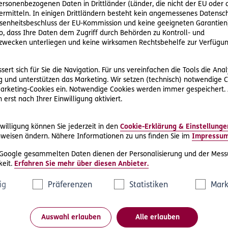
us Atzgersdorf des
Kuratorium Wiener Pensionisten-Wohnhäu
personenbezogenen Daten in Drittländer (Länder, die nicht der EU ode
 organisiert – finden sich vor allem Bücher. Keines davon ist
rmitteln. In einigen Drittländern besteht kein angemessenes Datensc
to Eco, verschiedene Reisereportagen. „Ja, das gefällt mir. F
enheitsbeschluss der EU-Kommission und keine geeigneten Garantien)
ko, dass Ihre Daten dem Zugriff durch Behörden zu Kontroll- und
er. „Das zieht sich durch mein Leben. Was ich gemacht habe, d
wecken unterliegen und keine wirksamen Rechtsbehelfe zur Verfügun
zt muss ich schon wieder hackeln. Ich war mein ganzes Leben b
angen! Genauso war es in allen anderen Dingen. Ich hab es ge
ert sich für Sie die Navigation. Für uns vereinfachen die Tools die Ana
 und unterstützen das Marketing. Wir setzen (technisch) notwendige C
Alter"
 Marketing-Cookies ein. Notwendige Cookies werden immer gespeichert.
erst nach Ihrer Einwilligung aktiviert.
st, dass sich besonders langlebige Menschen wesentlich jünger 
f eine Frage, welchen Sport ein 100-Jähriger betreibt:
„Ich b
willigung können Sie jederzeit in den
Cookie-Erklärung & Einstellunge
 Jahr machen wir einen Wettbewerb – die anderen zwei alten K
weisen ändern. Nähere Informationen zu uns finden Sie im
Impressu
hance!“
(Dr. Mario Marinez/biocognitive.com)
 Google gesammelten Daten dienen der Personalisierung und der Mess
acker“ waren 90 und 91. Der Punkt ist, dass sich der 100-Jähri
eit.
Erfahren Sie mehr über diesen Anbieter.
chen erkennt man bereits sehr viel früher im Leben. Vermutli
lich schon 50 war. Und auch jemanden, der mit 60 mental eher 
ig
Präferenzen
Statistiken
Mark
Auswahl erlauben
Alle erlauben