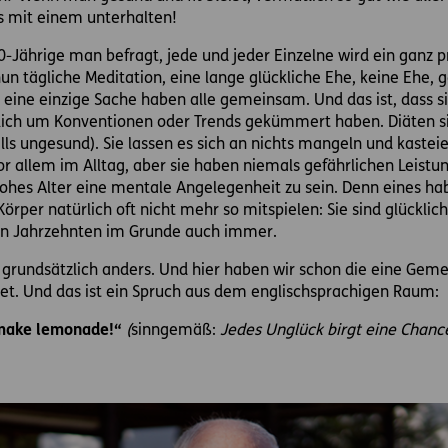
s mit einem unterhalten!
0-Jährige man befragt, jede und jeder Einzelne wird ein ganz p
nun tägliche Meditation, eine lange glückliche Ehe, keine Ehe, g
ine einzige Sache haben alle gemeinsam. Und das ist, dass si
klich um Konventionen oder Trends gekümmert haben. Diäten s
lls ungesund). Sie lassen es sich an nichts mangeln und kasteie
 allem im Alltag, aber sie haben niemals gefährlichen Leistun
hohes Alter eine mentale Angelegenheit zu sein. Denn eines ha
per natürlich oft nicht mehr so mitspielen: Sie sind glücklich,
gen Jahrzehnten im Grunde auch immer.
n grundsätzlich anders. Und hier haben wir schon die eine Gemei
et. Und das ist ein Spruch aus dem englischsprachigen Raum:
, make lemonade!“
(
sinngemäß:
Jedes Unglück birgt eine Chance