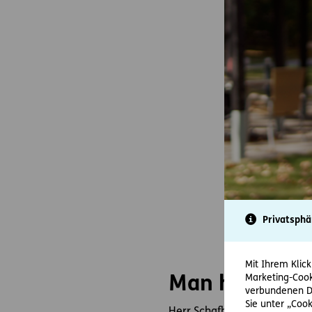
Privatsphä
Mit Ihrem Klick
Marketing-Cook
Man hält sich 
verbundenen Da
Sie unter „Cook